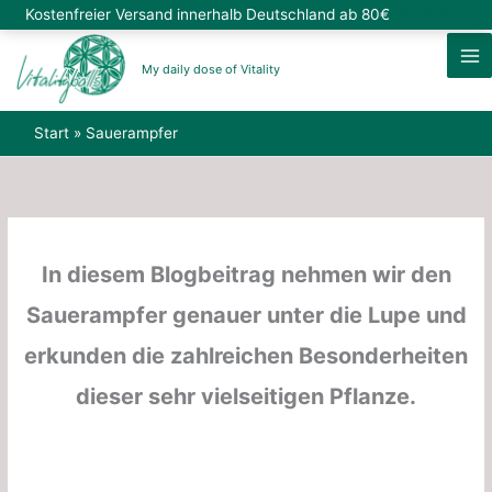
Zum
Kostenfreier Versand innerhalb Deutschland ab 80€
Verwerfen
Inhalt
springen
My daily dose of Vitality
Start
Sauerampfer
In diesem Blogbeitrag nehmen wir den
Sauerampfer genauer unter die Lupe und
erkunden die zahlreichen Besonderheiten
dieser sehr vielseitigen Pflanze.