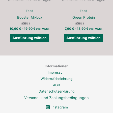
Optionen
Optio
können
könne
Food
Food
auf
auf
Booster Mixbox
Green Protein
der
der
Bewertet mit
Bewertet mit
10,90
€
–
19,90
€
7,90
€
–
18,90
€
Produktseite
Produ
inkl. MwSt.
inkl. MwSt.
5.00
5.00
von 5
von 5
gewählt
gewäh
Ausführung wählen
Ausführung wählen
werden
werd
Informationen
Impressum
Widerrufsbelehrung
AGB
Datenschutzerklärung
Versand- und Zahlungsbedingungen
Instagram