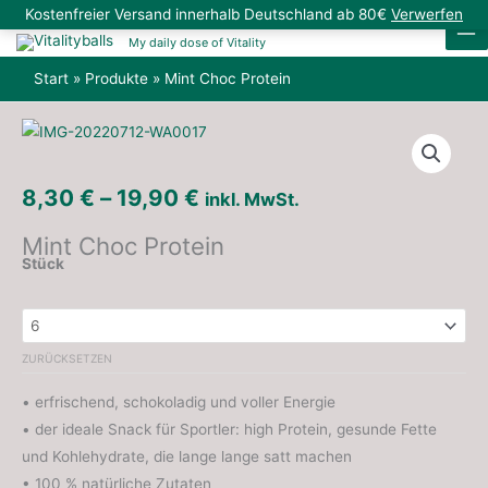
Zum
Kostenfreier Versand innerhalb Deutschland ab 80€
Verwerfen
Inhalt
My daily dose of Vitality
springen
Start
Produkte
Mint Choc Protein
Mint
Choc
Protein
8,30
€
–
19,90
€
inkl. MwSt.
Menge
Mint Choc Protein
Stück
ZURÜCKSETZEN
• erfrischend, schokoladig und voller Energie
• der ideale Snack für Sportler: high Protein, gesunde Fette
und Kohlehydrate, die lange lange satt machen
• 100 % natürliche Zutaten