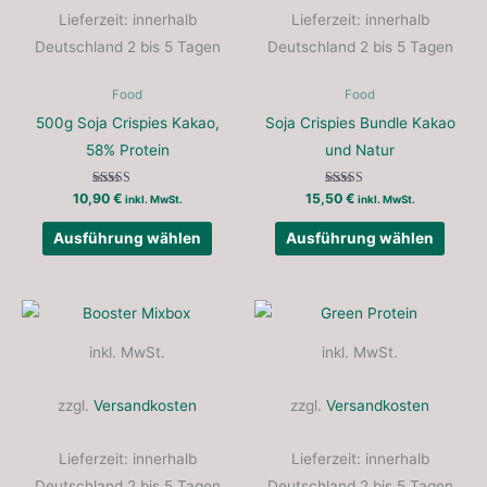
Die
Die
Lieferzeit:
innerhalb
Lieferzeit:
innerhalb
Optionen
Optio
Deutschland 2 bis 5 Tagen
Deutschland 2 bis 5 Tagen
können
könne
auf
auf
Food
Food
der
der
500g Soja Crispies Kakao,
Soja Crispies Bundle Kakao
Produktseite
Produ
58% Protein
und Natur
gewählt
gewäh
Bewertet mit
Bewertet mit
10,90
€
15,50
€
werden
werd
inkl. MwSt.
inkl. MwSt.
5.00
5.00
von 5
von 5
Ausführung wählen
Ausführung wählen
Dieses
Diese
Produkt
Produ
inkl. MwSt.
inkl. MwSt.
weist
weist
mehrere
mehre
zzgl.
Versandkosten
zzgl.
Versandkosten
Varianten
Varia
auf.
auf.
Lieferzeit:
innerhalb
Lieferzeit:
innerhalb
Die
Die
Deutschland 2 bis 5 Tagen
Deutschland 2 bis 5 Tagen