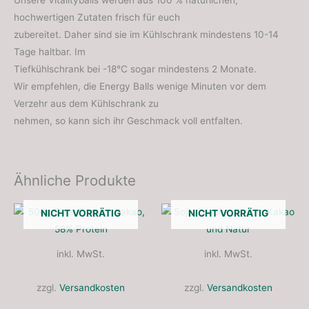
Unsere Vitalityballs werden aus 100 % natürlichen,
hochwertigen Zutaten frisch für euch
zubereitet. Daher sind sie im Kühlschrank mindestens 10-14
Tage haltbar. Im
Tiefkühlschrank bei -18°C sogar mindestens 2 Monate.
Wir empfehlen, die Energy Balls wenige Minuten vor dem
Verzehr aus dem Kühlschrank zu
nehmen, so kann sich ihr Geschmack voll entfalten.
Ähnliche Produkte
Dieses
Diese
NICHT VORRÄTIG
NICHT VORRÄTIG
Produkt
Produ
weist
weist
inkl. MwSt.
inkl. MwSt.
mehrere
mehre
Varianten
Varia
zzgl.
Versandkosten
zzgl.
Versandkosten
auf.
auf.