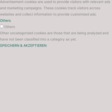
Advertisement cookies are used to provide visitors with relevant ads
and marketing campaigns. These cookies track visitors across
websites and collect information to provide customized ads.
Others
Others
Other uncategorized cookies are those that are being analyzed and
have not been classified into a category as yet.
SPEICHERN & AKZEPTIEREN
Trag dich ein für deinen exklusiven Rabatt und bleib auf dem
Laufenden über unsere neuesten Produkte und Angebote!
5%
Rabatt
Name
E-Mail
Datenschutz
Wir senden keinen Spam! Erfahre mehr in unserer